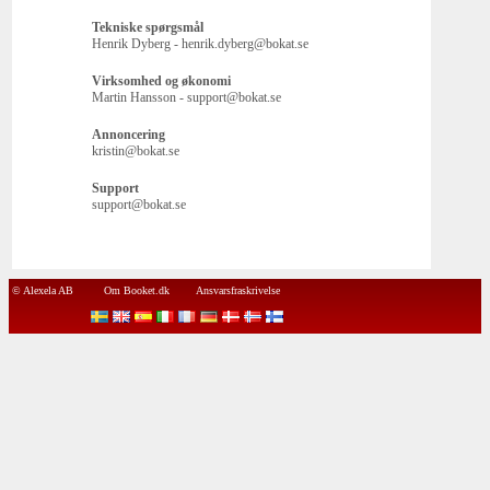
Tekniske spørgsmål
Henrik Dyberg - henrik.dyberg@bokat.se
Virksomhed og økonomi
Martin Hansson - support@bokat.se
Annoncering
kristin@bokat.se
Support
support@bokat.se
© Alexela AB
Om Booket.dk
Ansvarsfraskrivelse