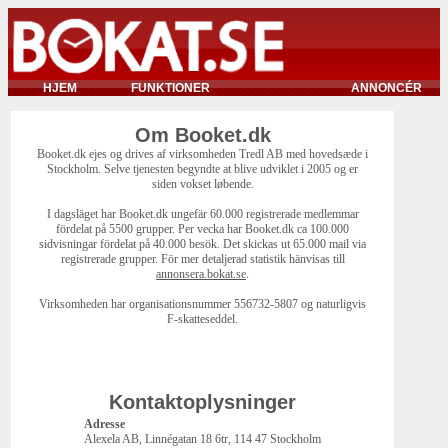
HJEM
FUNKTIONER
ANNONCÉR
Om Booket.dk
Booket.dk ejes og drives af virksomheden Tredl AB med hovedsæde i
Stockholm. Selve tjenesten begyndte at blive udviklet i 2005 og er
siden vokset løbende.
I dagsläget har Booket.dk ungefär 60.000 registrerade medlemmar
fördelat på 5500 grupper. Per vecka har Booket.dk ca 100.000
sidvisningar fördelat på 40.000 besök. Det skickas ut 65.000 mail via
registrerade grupper. För mer detaljerad statistik hänvisas till
annonsera.bokat.se
.
Virksomheden har organisationsnummer 556732-5807 og naturligvis
F-skatteseddel.
Kontaktoplysninger
Adresse
Alexela AB, Linnégatan 18 6tr, 114 47 Stockholm